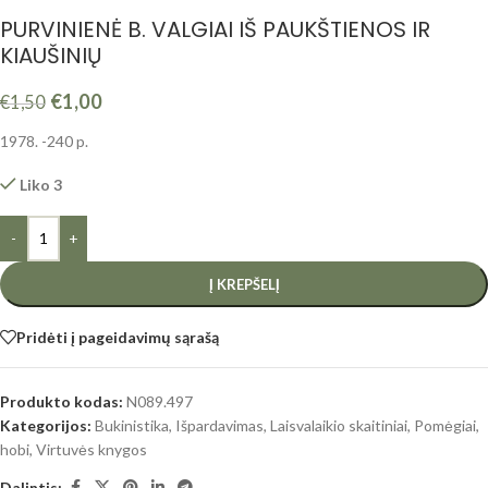
PURVINIENĖ B. VALGIAI IŠ PAUKŠTIENOS IR
KIAUŠINIŲ
€
1,00
€
1,50
1978. -240 p.
Liko 3
-
+
Į KREPŠELĮ
Pridėti į pageidavimų sąrašą
Produkto kodas:
N089.497
Kategorijos:
Bukinistika
,
Išpardavimas
,
Laisvalaikio skaitiniai
,
Pomėgiai,
hobi
,
Virtuvės knygos
Dalintis: