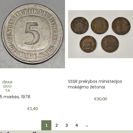
SSSR prekybos ministerijos
IŠPAR
DUO
mokėjimo žetonai
TA
5 markės, 1978
€
30,00
€
1,40
1
2
3
4
→