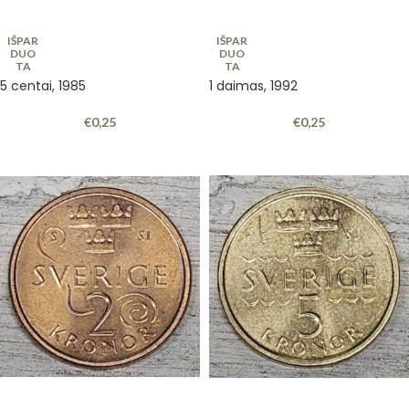
IŠPAR
IŠPAR
DUO
DUO
TA
TA
5 centai, 1985
1 daimas, 1992
€
0,25
€
0,25