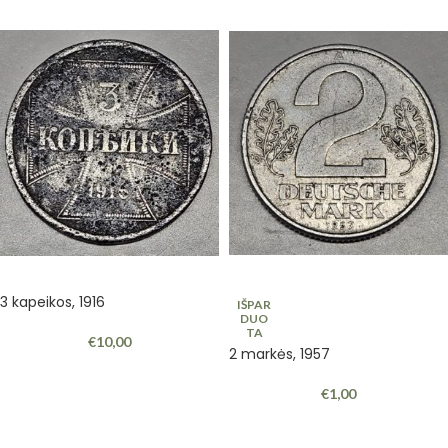
3 kapeikos, 1916
IŠPAR
DUO
TA
€
10,00
2 markės, 1957
€
1,00