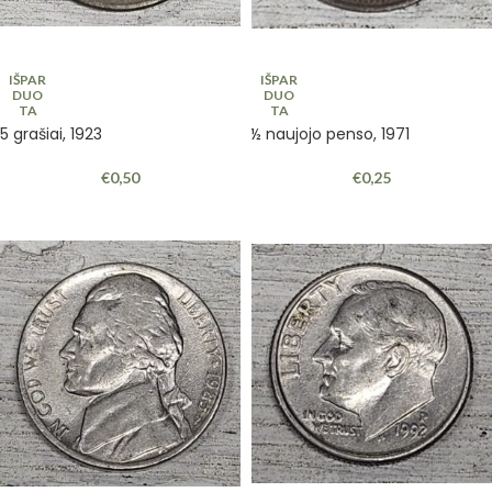
IŠPAR
IŠPAR
DUO
DUO
TA
TA
5 grašiai, 1923
½ naujojo penso, 1971
€
0,50
€
0,25