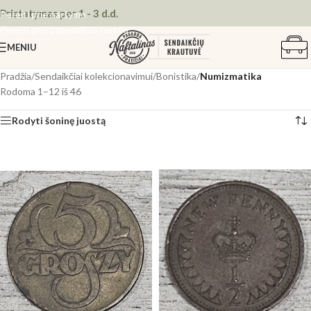
Pristatymas per 1 - 3 d.d.
Pereiti prie naršymo
Pereiti prie pagrindinio turinio
MENIU
Pradžia
/
Sendaikčiai kolekcionavimui
/
Bonistika
/
Numizmatika
Rodoma 1–12 iš 46
Rodyti šoninę juostą