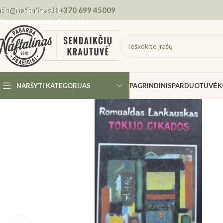
nfo@naftalinas.lt
+370 699 45009
Pereiti prie naršymo
Pereiti prie pagrindinio turinio
NARŠYTI KATEGORIJAS
PAGRINDINIS
PARDUOTUVĖ
K