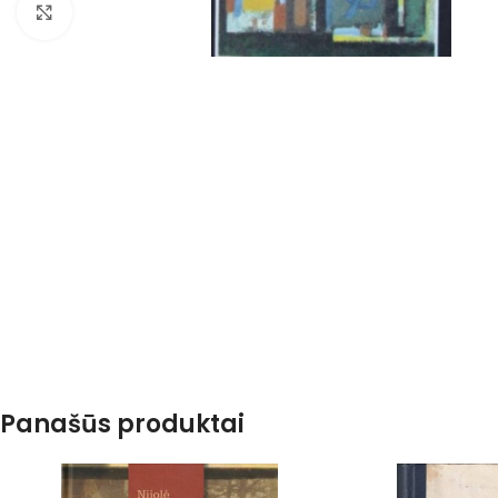
Spustelėkite, kad padidintumėte
Panašūs produktai