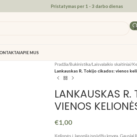
Pristatymas per 1 - 3 darbo dienas
P
ONTAKTAI
APIE MUS
Pradžia
/
Bukinistika
/
Laisvalaikio skaitiniai
/
Ke
Lankauskas R. Tokijo cikados: vienos kel
LANKAUSKAS R. 
VIENOS KELIONĖS
€
1,00
Kelionės į Japoniją įspūdžių knyga. Gausiai i