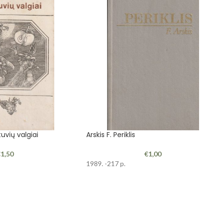
tuvių valgiai
Arskis F. Periklis
€
1,50
€
1,00
1989. -217 p.