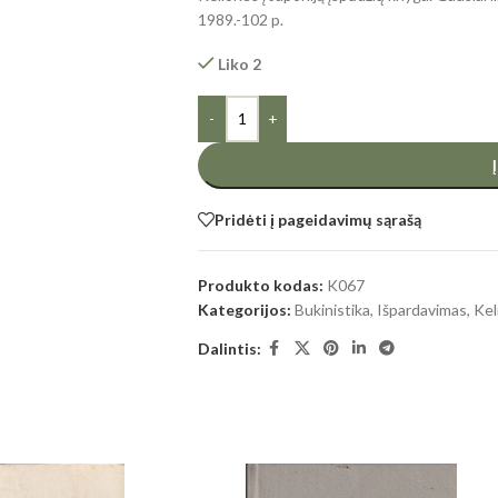
1989.-102 p.
Liko 2
-
+
Pridėti į pageidavimų sąrašą
Produkto kodas:
K067
Kategorijos:
Bukinistika
,
Išpardavimas
,
Kel
Dalintis: