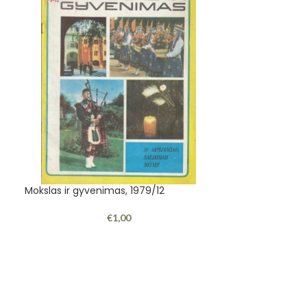
Mokslas ir gyvenimas, 1979/12
-8%
€
1,00
Psichologija Ta
2005 gegužė/birž