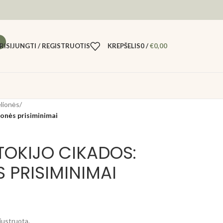
RISIJUNGTI / REGISTRUOTIS
KREPŠELIS
0
/
€
0,00
lionės
/
ionės prisiminimai
TOKIJO CIKADOS:
 PRISIMINIMAI
liustruota.