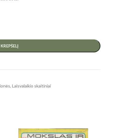
Į KREPŠELĮ
ionės
,
Laisvalaikio skaitiniai