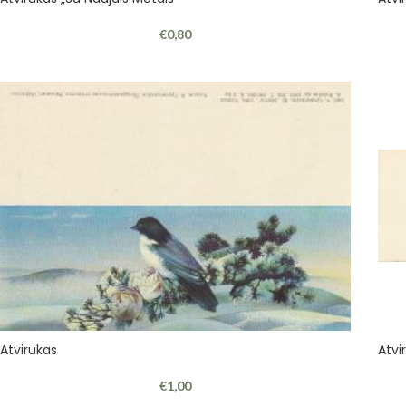
€
0,80
Atvirukas
Atvi
€
1,00