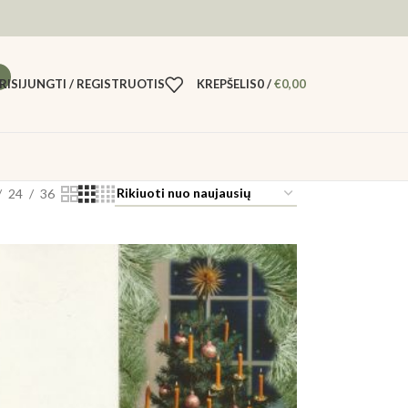
RISIJUNGTI / REGISTRUOTIS
KREPŠELIS
0
/
€
0,00
24
36