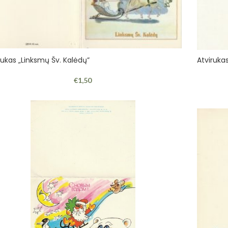
rukas „Linksmų Šv. Kalėdų”
Atviruka
€
1,50