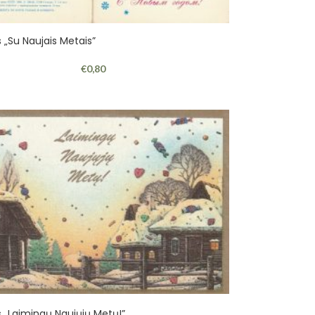
 „Su Naujais Metais”
€
0,80
s „Laimingų Naujųjų Metų!”