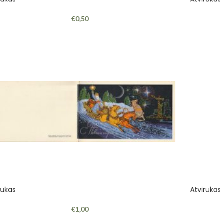
€
0,50
rukas
Atviruka
€
1,00