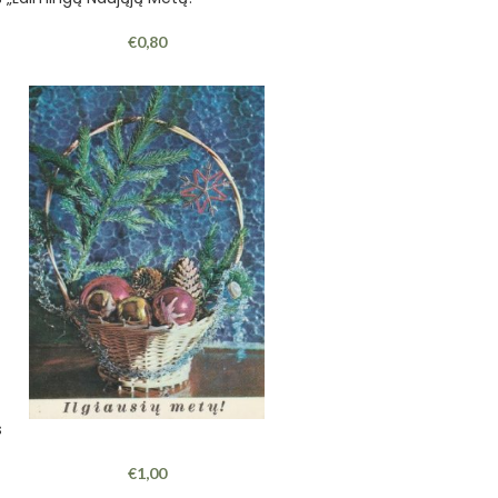
€
0,80
s
€
1,00