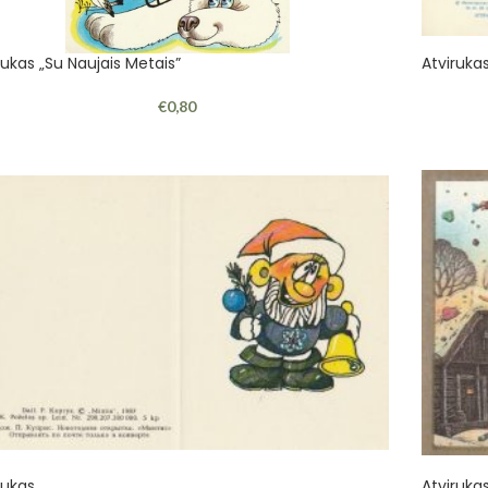
rukas „Su Naujais Metais”
Atvirukas
€
0,80
rukas
Atviruka