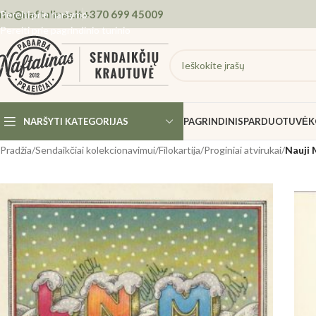
nfo@naftalinas.lt
+370 699 45009
Pereiti prie naršymo
Pereiti prie pagrindinio turinio
NARŠYTI KATEGORIJAS
PAGRINDINIS
PARDUOTUVĖ
K
Pradžia
/
Sendaikčiai kolekcionavimui
/
Filokartija
/
Proginiai atvirukai
/
Nauji 