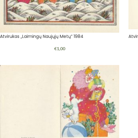
Atvirukas „Laimingų Naujųjų Metų” 1984
Atvi
€
1,00