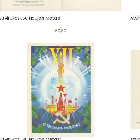
Atvirukas „Su Naujais Metais”
Atvi
€
0,80
Atvirukas „Su Naujais Metais”
Atvi