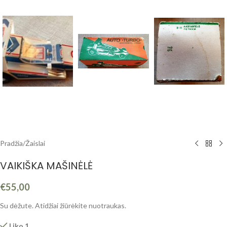
Pradžia
/
Žaislai
VAIKIŠKA MAŠINĖLĖ
€
55,00
Su dėžute. Atidžiai žiūrėkite nuotraukas.
Liko 1