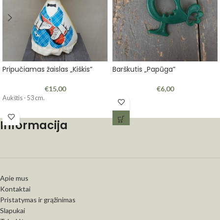
Pripučiamas žaislas „Kiškis”
Barškutis „Papūga”
€
15,00
€
6,00
Aukštis - 53 cm.
Informacija
Apie mus
Kontaktai
Pristatymas ir grąžinimas
Slapukai