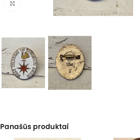
Spustelėkite, kad padidintumėte
Panašūs produktai