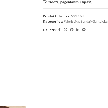
Pridėti į pageidavimų sąrašą
Produkto kodas:
N237.68
Kategorijos:
Faleristika
,
Sendaikčiai kolekc
Dalintis: