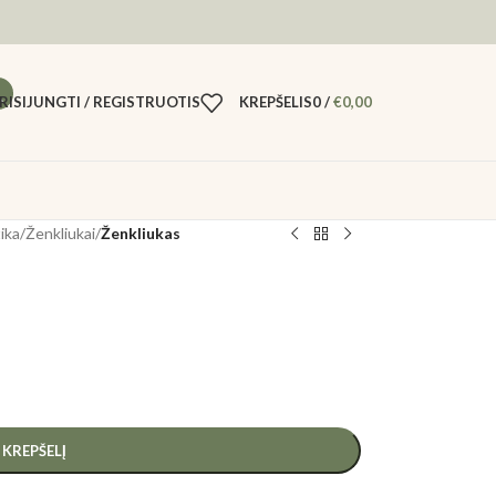
RISIJUNGTI / REGISTRUOTIS
KREPŠELIS
0
/
€
0,00
tika
/
Ženkliukai
/
Ženkliukas
Į KREPŠELĮ