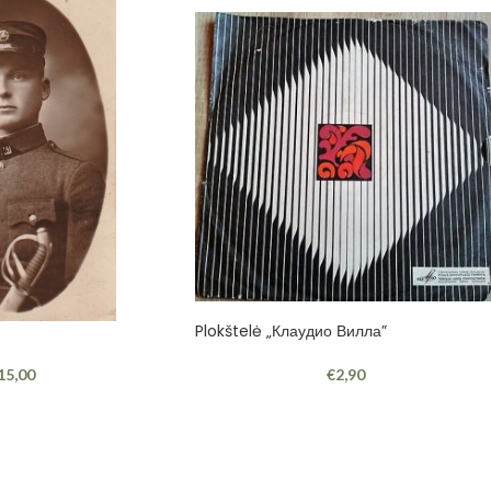
Plokštelė „Клаудио Вилла”
15,00
€
2,90