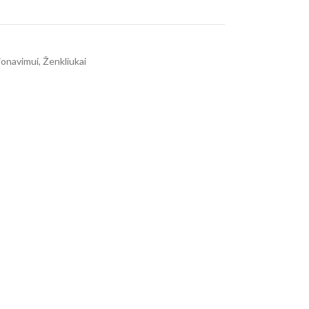
ionavimui
,
Ženkliukai