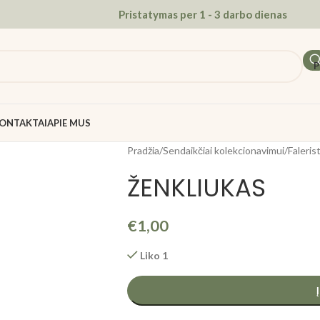
Pristatymas per 1 - 3 darbo dienas
P
ONTAKTAI
APIE MUS
Pradžia
/
Sendaikčiai kolekcionavimui
/
Faleris
ŽENKLIUKAS
€
1,00
Liko 1