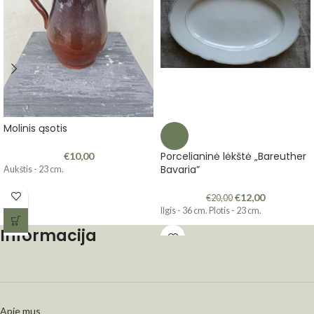
Molinis ąsotis
-40%
Porcelianinė lėkštė „Bareuther
€
10,00
Bavaria”
Aukštis - 23 cm.
€
12,00
€
20,00
Ilgis - 36 cm. Plotis - 23 cm.
Informacija
Apie mus