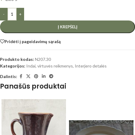
-
+
Į KREPŠELĮ
Pridėti į pageidavimų sąrašą
Produkto kodas:
N207.30
Kategorijos:
Indai, virtuvės reikmenys
,
Interjero detalės
Dalintis:
Panašūs produktai