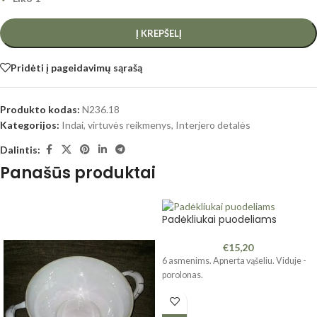
Į KREPŠELĮ
Pridėti į pageidavimų sąrašą
Produkto kodas:
N236.18
Kategorijos:
Indai, virtuvės reikmenys
,
Interjero detalės
Dalintis:
Panašūs produktai
Padėkliukai puodeliams
€
15,20
6 asmenims. Apnerta vąšeliu. Viduje -
porolonas.