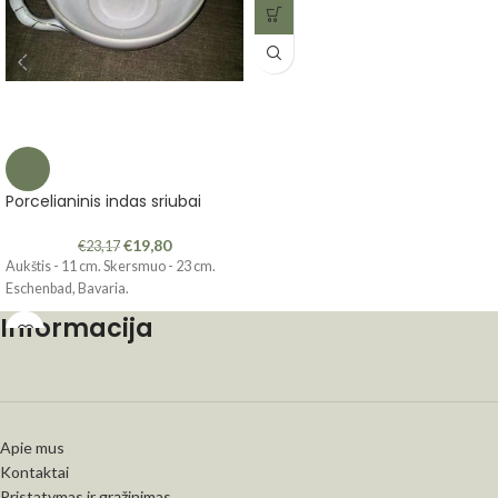
-15%
Porcelianinis indas sriubai
€
19,80
€
23,17
Aukštis - 11 cm. Skersmuo - 23 cm.
Eschenbad, Bavaria.
Informacija
Apie mus
Kontaktai
Pristatymas ir grąžinimas