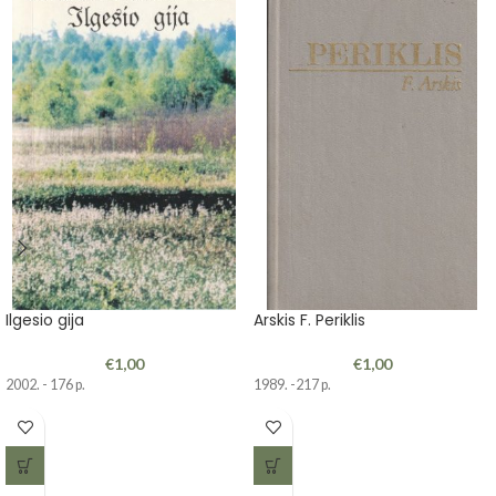
Ilgesio gija
Arskis F. Periklis
€
1,00
€
1,00
2002. - 176 p.
1989. -217 p.