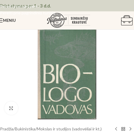
Pristatymas per 1 - 3 d.d.
Pereiti prie naršymo
Pereiti prie pagrindinio turinio
MENIU
Spustelėkite, kad padidintumėte
Pradžia
/
Bukinistika
/
Mokslas ir studijos (vadovėliai ir kt.)