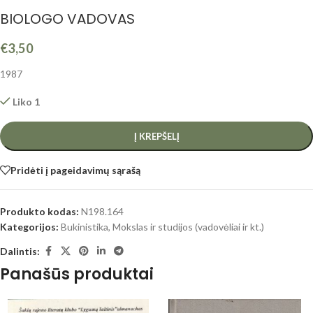
BIOLOGO VADOVAS
€
3,50
1987
Liko 1
Į KREPŠELĮ
Pridėti į pageidavimų sąrašą
Produkto kodas:
N198.164
Kategorijos:
Bukinistika
,
Mokslas ir studijos (vadovėliai ir kt.)
Dalintis:
Panašūs produktai