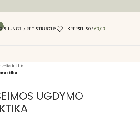
RISIJUNGTI / REGISTRUOTIS
KREPŠELIS
0
/
€
0,00
ėliai ir kt.)
/
praktika
 ŠEIMOS UGDYMO
KTIKA