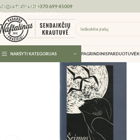
nfo@naftalinas.lt
+370 699 45009
Pereiti prie naršymo
Pereiti prie pagrindinio turinio
NARŠYTI KATEGORIJAS
PAGRINDINIS
PARDUOTUVĖ
K