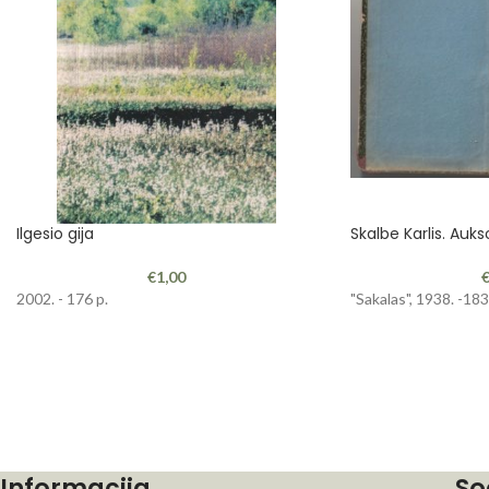
Ilgesio gija
Skalbe Karlis. Auks
€
1,00
2002. - 176 p.
"Sakalas", 1938. -183
Informacija
So