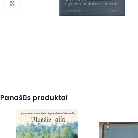
Spustelėkite, kad padidintumėte
Panašūs produktai