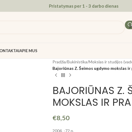
Pristatymas per 1 - 3 darbo dienas
P
ONTAKTAI
APIE MUS
Pradžia
/
Bukinistika
/
Mokslas ir studijos (vadov
Bajoriūnas Z. Šeimos ugdymo mokslas ir 
BAJORIŪNAS Z.
MOKSLAS IR PRA
€
8,50
2004. -72 p.