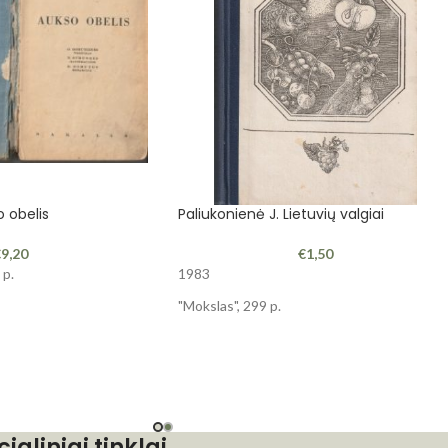
o obelis
Paliukonienė J. Lietuvių valgiai
€
9,20
€
1,50
 p.
1983
"Mokslas", 299 p.
cialiniai tinklai