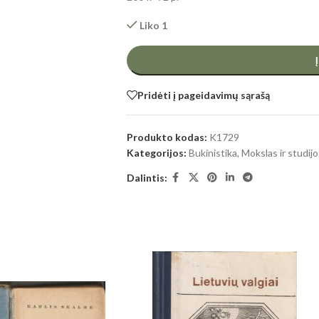
Liko 1
Pridėti į pageidavimų sąrašą
Produkto kodas:
K1729
Kategorijos:
Bukinistika
,
Mokslas ir studijos
Dalintis: