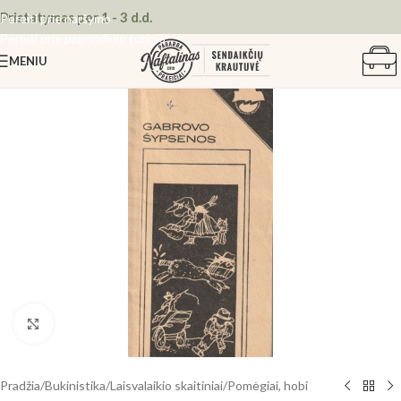
Pristatymas per 1 - 3 d.d.
Pereiti prie naršymo
Pereiti prie pagrindinio turinio
MENIU
Spustelėkite, kad padidintumėte
Pradžia
/
Bukinistika
/
Laisvalaikio skaitiniai
/
Pomėgiai, hobi