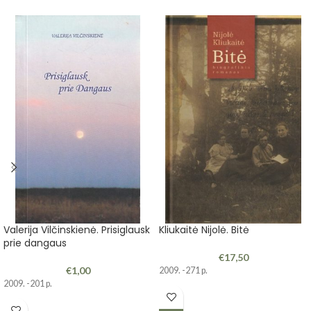
Valerija Vilčinskienė. Prisiglausk
Kliukaitė Nijolė. Bitė
prie dangaus
€
17,50
€
1,00
2009. -271 p.
2009. -201 p.