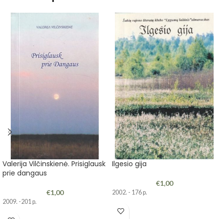
Valerija Vilčinskienė. Prisiglausk
Ilgesio gija
prie dangaus
€
1,00
€
1,00
2002. - 176 p.
2009. -201 p.