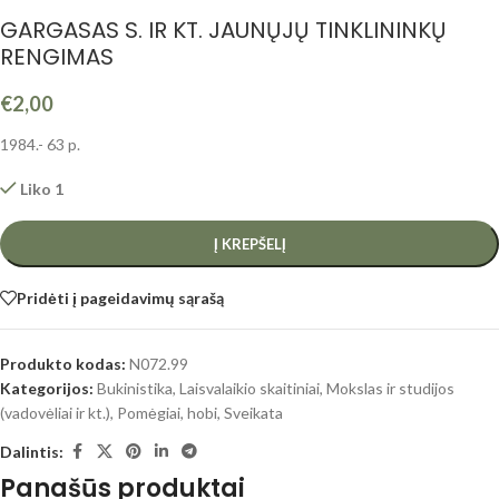
GARGASAS S. IR KT. JAUNŲJŲ TINKLININKŲ
RENGIMAS
€
2,00
1984.- 63 p.
Liko 1
Į KREPŠELĮ
Pridėti į pageidavimų sąrašą
Produkto kodas:
N072.99
Kategorijos:
Bukinistika
,
Laisvalaikio skaitiniai
,
Mokslas ir studijos
(vadovėliai ir kt.)
,
Pomėgiai, hobi
,
Sveikata
Dalintis:
Panašūs produktai