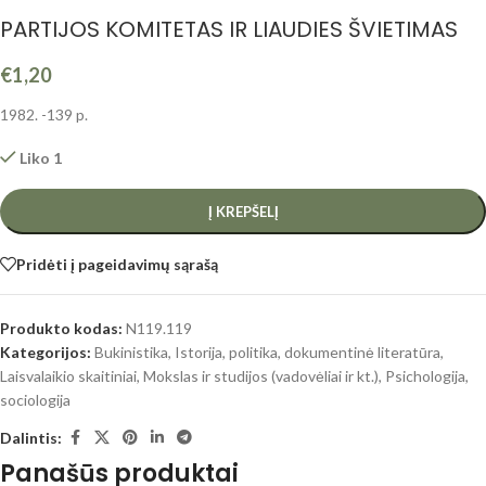
PARTIJOS KOMITETAS IR LIAUDIES ŠVIETIMAS
€
1,20
1982. -139 p.
Liko 1
Į KREPŠELĮ
Pridėti į pageidavimų sąrašą
Produkto kodas:
N119.119
Kategorijos:
Bukinistika
,
Istorija, politika, dokumentinė literatūra
,
Laisvalaikio skaitiniai
,
Mokslas ir studijos (vadovėliai ir kt.)
,
Psichologija,
sociologija
Dalintis:
Panašūs produktai