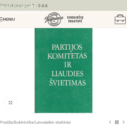
Pristatymas per 1 - 3 d.d.
Pereiti prie naršymo
Pereiti prie pagrindinio turinio
MENIU
Spustelėkite, kad padidintumėte
Pradžia
/
Bukinistika
/
Laisvalaikio skaitiniai