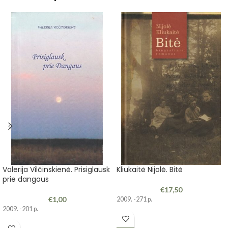
Valerija Vilčinskienė. Prisiglausk
Kliukaitė Nijolė. Bitė
prie dangaus
€
17,50
€
1,00
2009. -271 p.
2009. -201 p.