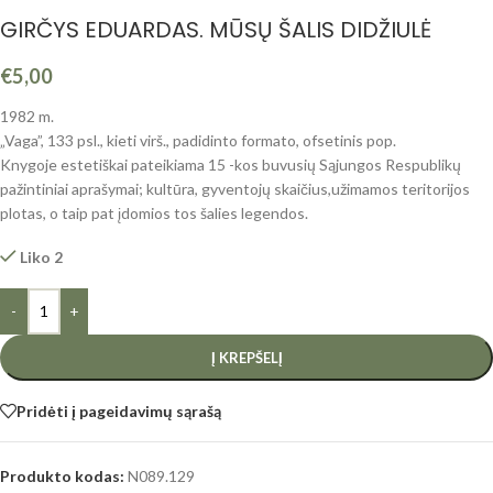
GIRČYS EDUARDAS. MŪSŲ ŠALIS DIDŽIULĖ
€
5,00
1982 m.
„Vaga”, 133 psl., kieti virš., padidinto formato, ofsetinis pop.
Knygoje estetiškai pateikiama 15 -kos buvusių Sąjungos Respublikų
pažintiniai aprašymai; kultūra, gyventojų skaičius,užimamos teritorijos
plotas, o taip pat įdomios tos šalies legendos.
Liko 2
-
+
Į KREPŠELĮ
Pridėti į pageidavimų sąrašą
Produkto kodas:
N089.129