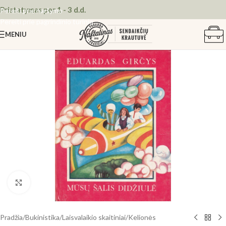
Pristatymas per 1 - 3 d.d.
Pereiti prie naršymo
Pereiti prie pagrindinio turinio
MENIU
Spustelėkite, kad padidintumėte
Pradžia
/
Bukinistika
/
Laisvalaikio skaitiniai
/
Kelionės