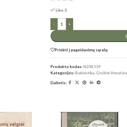
Liko 3
-
+
Pridėti į pageidavimų sąrašą
Produkto kodas:
N208.139
Kategorijos:
Bukinistika
,
Grožinė literatūr
Dalintis: