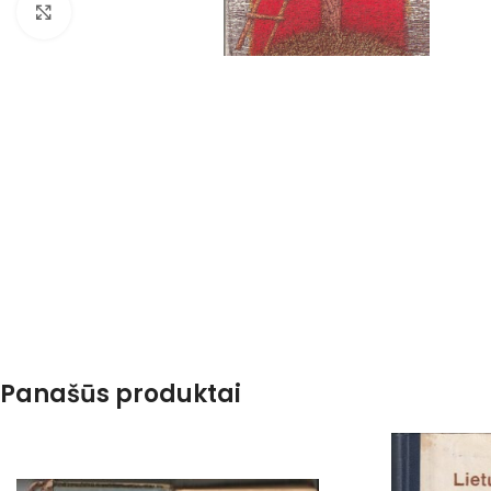
Spustelėkite, kad padidintumėte
Panašūs produktai