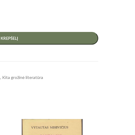
Į KREPŠELĮ
a
,
Kita grožinė literatūra