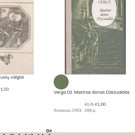
tuvių valgiai
-31%
€
1,50
Verga Dž. Mastras donas Džezualdas
€
1,00
€
1,45
Romanas.1983. -288 p.