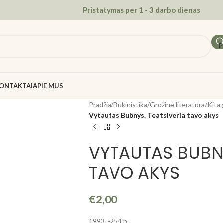
Pristatymas per 1 - 3 darbo dienas
P
ONTAKTAI
APIE MUS
Pradžia
/
Bukinistika
/
Grožinė literatūra
/
Kita 
Vytautas Bubnys. Teatsiveria tavo akys
VYTAUTAS BUBNY
TAVO AKYS
€
2,00
1993. -254 p.