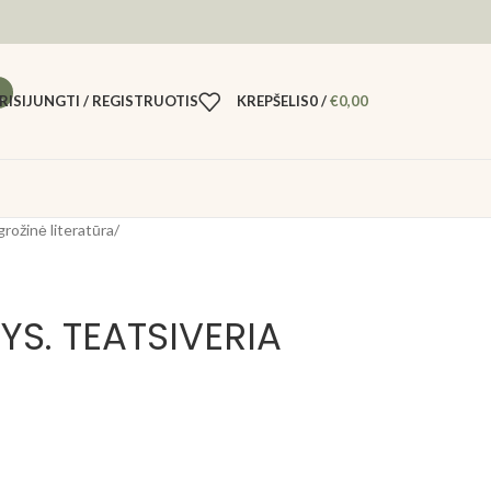
RISIJUNGTI / REGISTRUOTIS
KREPŠELIS
0
/
€
0,00
grožinė literatūra
/
S. TEATSIVERIA