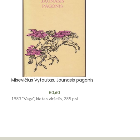
Misevičius Vytautas. Jaunasis pagonis
-44%
€
0,60
Augaitis A. Keli
1983 "Vaga", kietas viršelis, 285 psl.
šiandien
1987 "Mokslas", 1