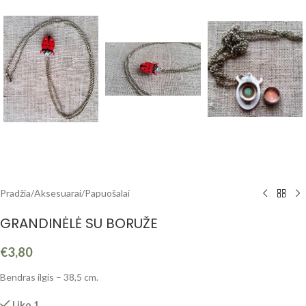
Pradžia
/
Aksesuarai
/
Papuošalai
GRANDINĖLĖ SU BORUŽE
€
3,80
Bendras ilgis – 38,5 cm.
Liko 1