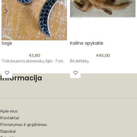
Sagė
Kailinė apykaklė
€
5,80
€
45,00
Trūksta poros akmenukų. Ilgis - 7 cm.
Be defektų.
Informacija
Apie mus
Kontaktai
Pristatymas ir grąžinimas
Slapukai