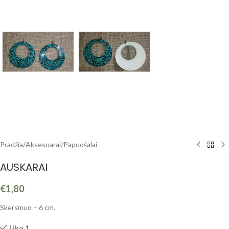
Pradžia
/
Aksesuarai
/
Papuošalai
AUSKARAI
€
1,80
Skersmuo – 6 cm.
Liko 1