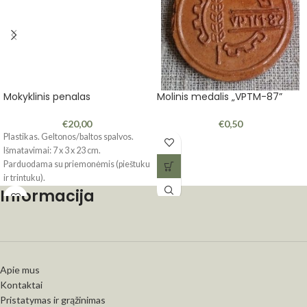
Mokyklinis penalas
Molinis medalis „VPTM-87”
€
20,00
€
0,50
Plastikas. Geltonos/baltos spalvos.
Išmatavimai: 7 x 3 x 23 cm.
Parduodama su priemonėmis (pieštuku
ir trintuku).
Informacija
Apie mus
Kontaktai
Pristatymas ir grąžinimas