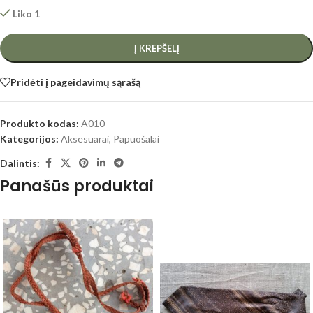
Liko 1
Į KREPŠELĮ
Pridėti į pageidavimų sąrašą
Produkto kodas:
A010
Kategorijos:
Aksesuarai
,
Papuošalai
Dalintis:
Panašūs produktai