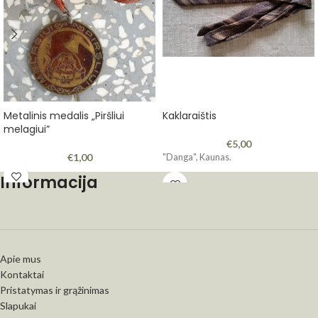
Metalinis medalis „Piršliui
Kaklaraištis
melagiui”
€
5,00
€
1,00
"Danga", Kaunas.
Informacija
Apie mus
Kontaktai
Pristatymas ir grąžinimas
Slapukai