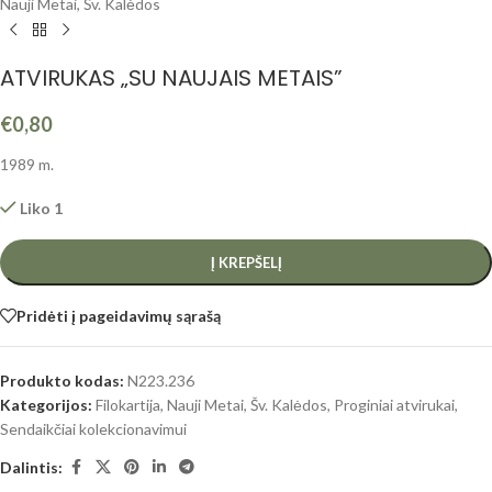
Nauji Metai, Šv. Kalėdos
ATVIRUKAS „SU NAUJAIS METAIS”
€
0,80
1989 m.
Liko 1
Į KREPŠELĮ
Pridėti į pageidavimų sąrašą
Produkto kodas:
N223.236
Kategorijos:
Filokartija
,
Nauji Metai, Šv. Kalėdos
,
Proginiai atvirukai
,
Sendaikčiai kolekcionavimui
Dalintis: