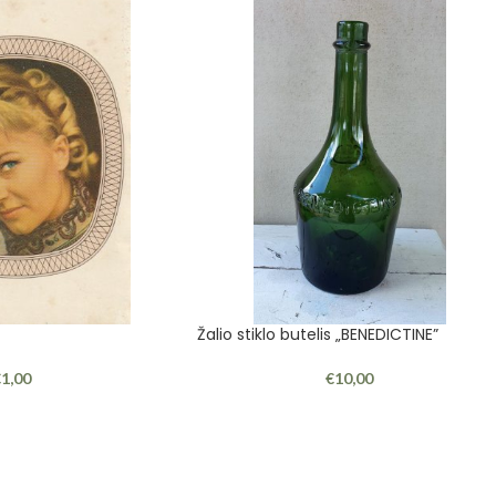
Žalio stiklo butelis „BENEDICTINE”
€
1,00
€
10,00