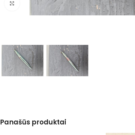
Spustelėkite, kad padidintumėte
Panašūs produktai