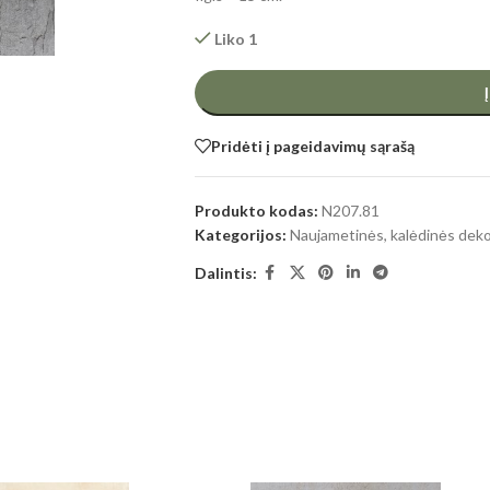
Liko 1
Pridėti į pageidavimų sąrašą
Produkto kodas:
N207.81
Kategorijos:
Naujametinės, kalėdinės deko
Dalintis: