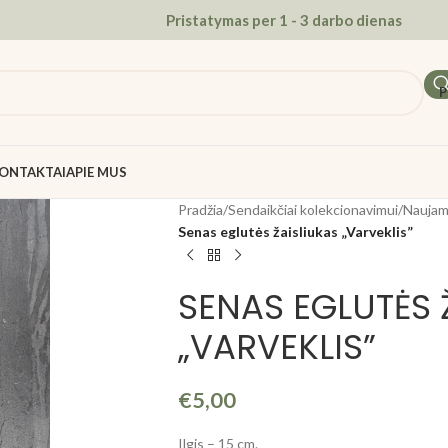
Pristatymas per 1 - 3 darbo dienas
P
ONTAKTAI
APIE MUS
Pradžia
/
Sendaikčiai kolekcionavimui
/
Naujame
Senas eglutės žaisliukas „Varveklis”
SENAS EGLUTĖS 
„VARVEKLIS”
€
5,00
Ilgis – 15 cm.