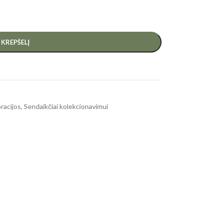
Į KREPŠELĮ
racijos
,
Sendaikčiai kolekcionavimui