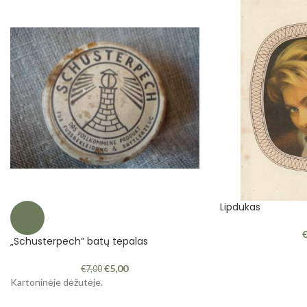
Lipdukas
-29%
„Schusterpech” batų tepalas
€
5,00
€
7,00
Kartoninėje dėžutėje.