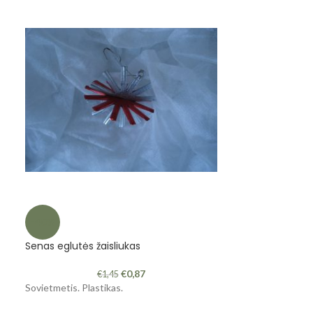
Tarybinis piešt
-40%
Senas eglutės žaisliukas
2M
€
0,87
€
1,45
Sovietmetis. Plastikas.