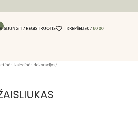
RISIJUNGTI / REGISTRUOTIS
KREPŠELIS
0
/
€
0,00
tinės, kalėdinės dekoracijos
/
ŽAISLIUKAS