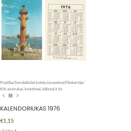
Pradžia
/
Sendaikčiai kolekcionavimui
/
Filokartija
/
Kiti atvirukai, kvietimai, bilietai ir kt.
KALENDORIUKAS 1976
€
1,15
Liko 1