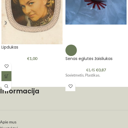
Lipdukas
-40%
Senas eglutės žaisliukas
€
1,00
€
0,87
€
1,45
Sovietmetis. Plastikas.
Informacija
Apie mus