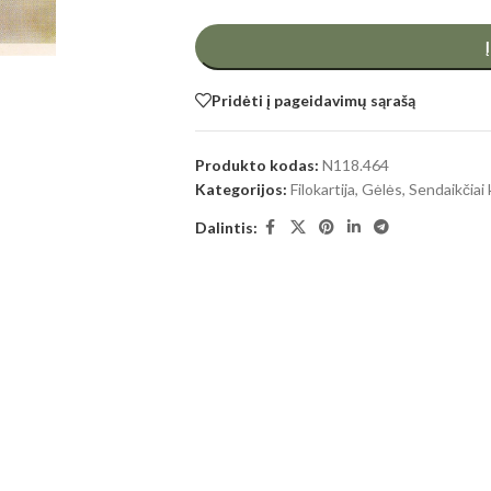
Pridėti į pageidavimų sąrašą
Produkto kodas:
N118.464
Kategorijos:
Filokartija
,
Gėlės
,
Sendaikčiai
Dalintis: