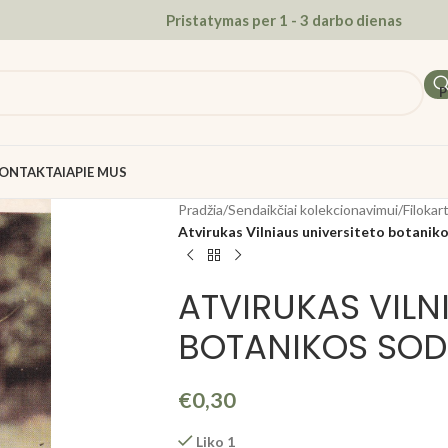
Pristatymas per 1 - 3 darbo dienas
P
ONTAKTAI
APIE MUS
Pradžia
/
Sendaikčiai kolekcionavimui
/
Filokart
Atvirukas Vilniaus universiteto botanik
ATVIRUKAS VILN
BOTANIKOS SO
€
0,30
Liko 1