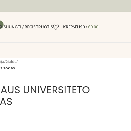
RISIJUNGTI / REGISTRUOTIS
KREPŠELIS
0
/
€
0,00
ija
/
Gėlės
/
os sodas
IAUS UNIVERSITETO
DAS