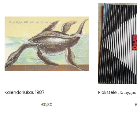
Kalendoriukas 1987
Plokštelė „Клаудио
€
0,80