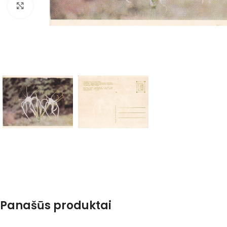
Spustelėkite, kad padidintumėte
Panašūs produktai