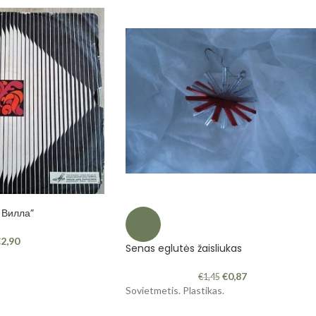
 Вилла”
-40%
€
2,90
Senas eglutės žaisliukas
€
0,87
€
1,45
Sovietmetis. Plastikas.