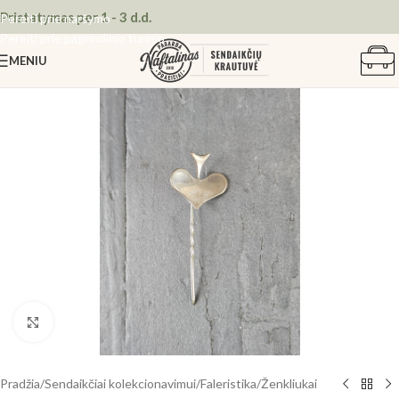
Pristatymas per 1 - 3 d.d.
Pereiti prie naršymo
Pereiti prie pagrindinio turinio
MENIU
Spustelėkite, kad padidintumėte
Pradžia
/
Sendaikčiai kolekcionavimui
/
Faleristika
/
Ženkliukai