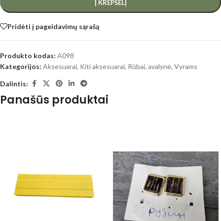
Į KREPŠELĮ
Pridėti į pageidavimų sąrašą
Produkto kodas:
A098
Kategorijos:
Aksesuarai
,
Kiti aksesuarai
,
Rūbai, avalynė
,
Vyrams
Dalintis:
Panašūs produktai