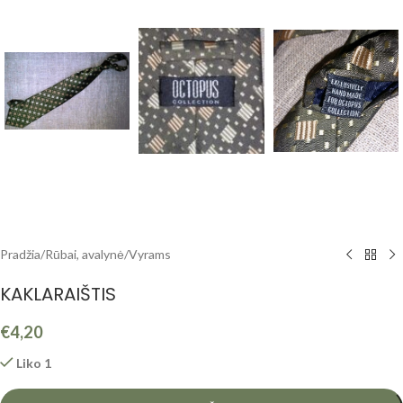
Pradžia
/
Rūbai, avalynė
/
Vyrams
KAKLARAIŠTIS
€
4,20
Liko 1