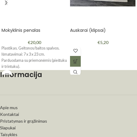
Mokyklinis penalas
Auskarai (klipsai)
€
20,00
€
5,20
Plastikas. Geltonos/baltos spalvos.
Išmatavimai: 7 x 3 x 23 cm.
Parduodama su priemonėmis (pieštuku
ir trintuku).
Informacija
Apie mus
Kontaktai
Pristatymas ir grąžinimas
Slapukai
Taisyklės