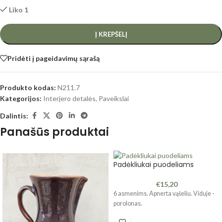
Liko 1
Į KREPŠELĮ
Pridėti į pageidavimų sąrašą
Produkto kodas:
N211.7
Kategorijos:
Interjero detalės
,
Paveikslai
Dalintis:
Panašūs produktai
Padėkliukai puodeliams
€
15,20
6 asmenims. Apnerta vąšeliu. Viduje -
porolonas.