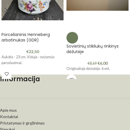
Porcelianinis Henneberg
-31%
arbatinukas (GDR)
Sovietinių stikliukų rinkinys
dėžutėje
€
22,50
Aukštis - 23 cm. Viduje - nežymūs
parudavimai.
€
6,00
€
8,69
Originalioje dėžutėje. 6 vnt.
Informacija
Apie mus
Kontaktai
Pristatymas ir grąžinimas
Slapukai