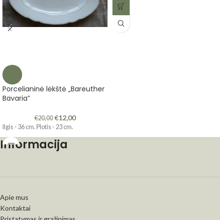
-40%
Porcelianinė lėkštė „Bareuther
Bavaria”
€
12,00
€
20,00
Ilgis - 36 cm. Plotis - 23 cm.
Informacija
Apie mus
Kontaktai
Pristatymas ir grąžinimas