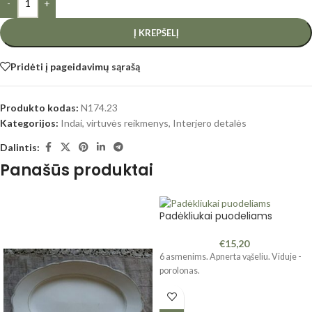
-
+
Į KREPŠELĮ
Pridėti į pageidavimų sąrašą
Produkto kodas:
N174.23
Kategorijos:
Indai, virtuvės reikmenys
,
Interjero detalės
Dalintis:
Panašūs produktai
Padėkliukai puodeliams
€
15,20
6 asmenims. Apnerta vąšeliu. Viduje -
porolonas.