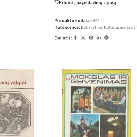
Pridėti į pageidavimų sąrašą
Produkto kodas:
Z841
Kategorijos:
Bukinistika
,
Kultūra, menas, 
Dalintis: