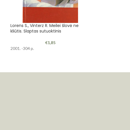
Lorens S., Vinterz R. Meilei šlovė ne
-31%
kliūtis. Slaptas sutuoktinis
Verga Dž. Mast
€
1,85
2001. -304 p.
Romanas.1983. -