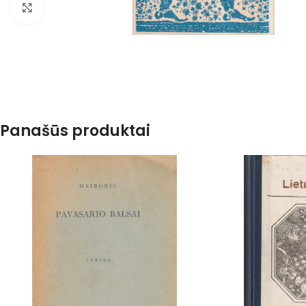
Spustelėkite, kad padidintumėte
Panašūs produktai