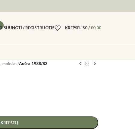
RISIJUNGTI / REGISTRUOTIS
KREPŠELIS
0
/
€
0,00
, mokslas
/
Aušra 1988/83
Į KREPŠELĮ