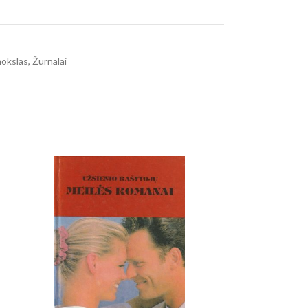
mokslas
,
Žurnalai