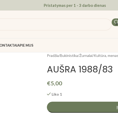
Pristatymas per 1 - 3 darbo dienas
P
ONTAKTAI
APIE MUS
Pradžia
/
Bukinistika
/
Žurnalai
/
Kultūra, menas
AUŠRA 1988/83
€
5,00
Liko 1