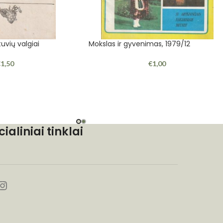
tuvių valgiai
Mokslas ir gyvenimas, 1979/12
€
1,50
€
1,00
cialiniai tinklai