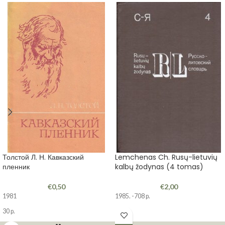
Толстой Л. Н. Кавказский
Lemchenas Ch. Rusų-lietuvių
пленник
kalbų žodynas (4 tomas)
€
0,50
€
2,00
1981
1985. -708 p.
30 p.