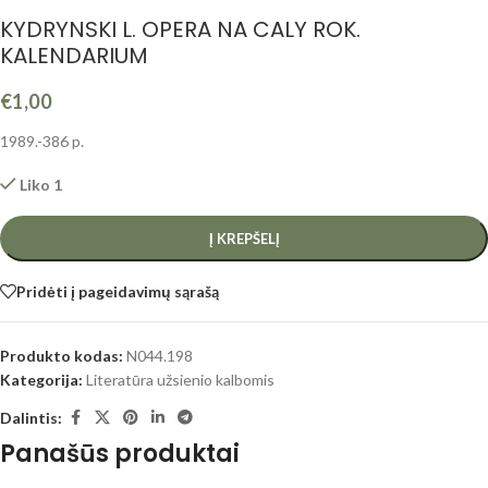
KYDRYNSKI L. OPERA NA CALY ROK.
KALENDARIUM
€
1,00
1989.-386 p.
Liko 1
Į KREPŠELĮ
Pridėti į pageidavimų sąrašą
Produkto kodas:
N044.198
Kategorija:
Literatūra užsienio kalbomis
Dalintis:
Panašūs produktai