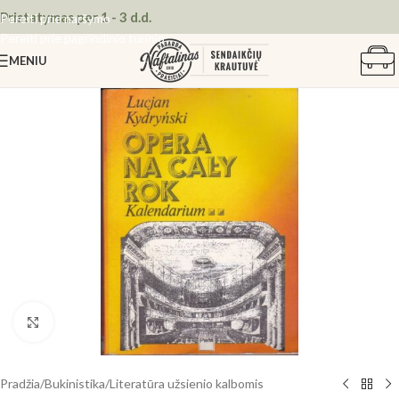
Pristatymas per 1 - 3 d.d.
Pereiti prie naršymo
Pereiti prie pagrindinio turinio
MENIU
Spustelėkite, kad padidintumėte
Pradžia
/
Bukinistika
/
Literatūra užsienio kalbomis