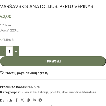
VARŠAVSKIS ANATOLIJUS. PERLŲ VĖRINYS
€
2,00
1982 m.
„Vaga”, 223 p.
Liko 3
-
+
Į KREPŠELĮ
Pridėti į pageidavimų sąrašą
Produkto kodas:
N076.70
Kategorijos:
Bukinistika
,
Istorija, politika, dokumentinė literatūra
Dalintis: