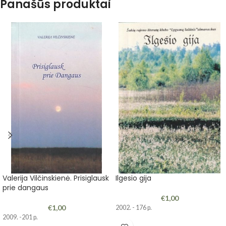
Panašūs produktai
Valerija Vilčinskienė. Prisiglausk
Ilgesio gija
prie dangaus
€
1,00
€
1,00
2002. - 176 p.
2009. -201 p.