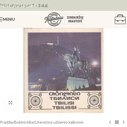
Pristatymas per 1 - 3 d.d.
Pereiti prie naršymo
Pereiti prie pagrindinio turinio
MENIU
Spustelėkite, kad padidintumėte
Pradžia
/
Bukinistika
/
Literatūra užsienio kalbomis