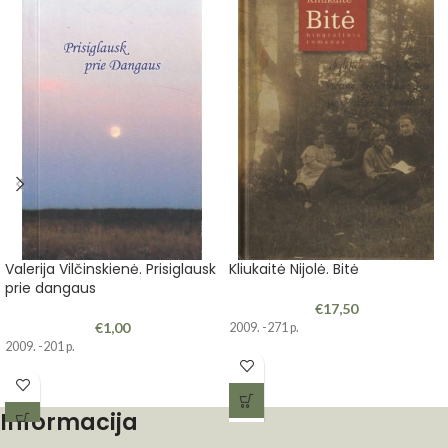
Valerija Vilčinskienė. Prisiglausk
Kliukaitė Nijolė. Bitė
prie dangaus
€
17,50
€
1,00
2009. -271 p.
2009. -201 p.
Informacija