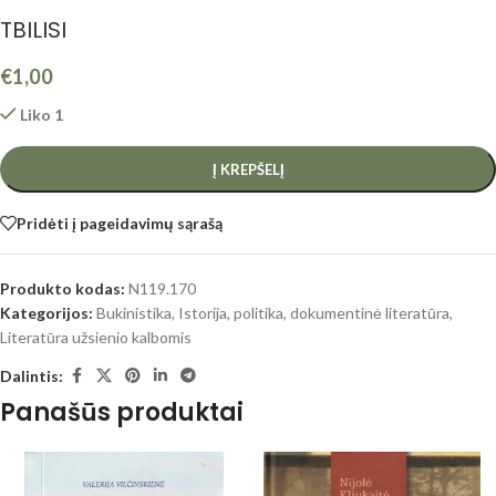
TBILISI
€
1,00
Liko 1
Į KREPŠELĮ
Pridėti į pageidavimų sąrašą
Produkto kodas:
N119.170
Kategorijos:
Bukinistika
,
Istorija, politika, dokumentinė literatūra
,
Literatūra užsienio kalbomis
Dalintis:
Panašūs produktai