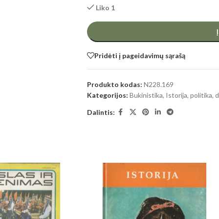
Liko 1
Pridėti į pageidavimų sąrašą
Produkto kodas:
N228.169
Kategorijos:
Bukinistika
,
Istorija, politika
Dalintis: