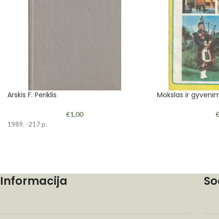
Arskis F. Periklis
Mokslas ir gyvenim
€
1,00
1989. -217 p.
Informacija
So