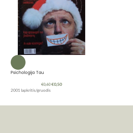
-17%
-8%
Psichologija Tau
Psichologija Ta
€
0,50
€
0,60
2001 lapkritis/gruodis
2005 gegužė/birž