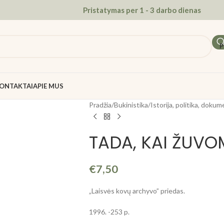
Pristatymas per 1 - 3 darbo dienas
P
ONTAKTAI
APIE MUS
Pradžia
/
Bukinistika
/
Istorija, politika, dokum
TADA, KAI ŽUVO
€
7,50
„Laisvės kovų archyvo” priedas.
1996. -253 p.