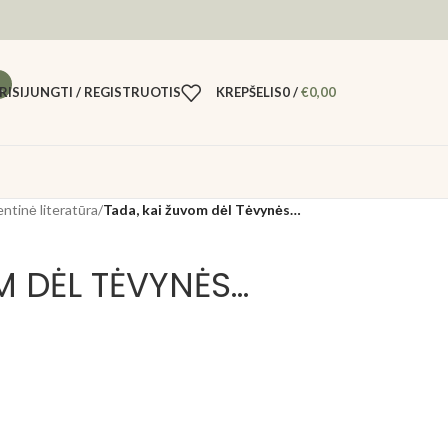
RISIJUNGTI / REGISTRUOTIS
KREPŠELIS
0
/
€
0,00
entinė literatūra
/
Tada, kai žuvom dėl Tėvynės…
M DĖL TĖVYNĖS…