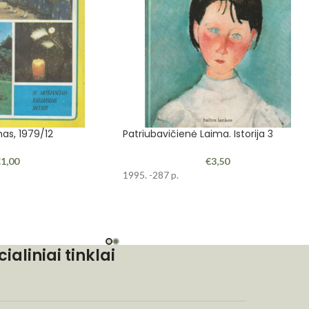
as, 1979/12
Patriubavičienė Laima. Istorija 3
€
1,00
€
3,50
1995. -287 p.
cialiniai tinklai