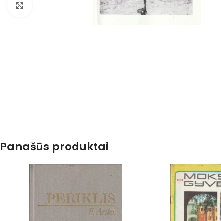
Spustelėkite, kad padidintumėte
Panašūs produktai