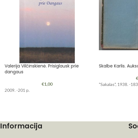
Valerija Vilčinskienė. Prisiglausk prie
Skalbe Karlis. Auks
dangaus
€
1,00
"Sakalas", 1938. -183
2009. -201 p.
Informacija
So