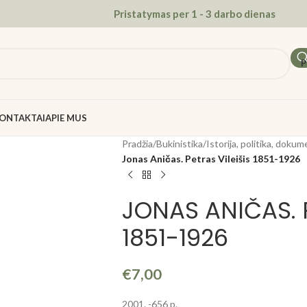
Pristatymas per 1 - 3 darbo dienas
P
ONTAKTAI
APIE MUS
Pradžia
/
Bukinistika
/
Istorija, politika, dokum
Jonas Aničas. Petras Vileišis 1851-1926
JONAS ANIČAS. P
1851-1926
€
7,00
2001. -656 p.