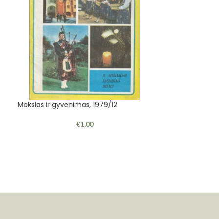
Mokslas ir gyvenimas, 1979/12
Patriubavičienė 
€
1,00
1995. -287 p.