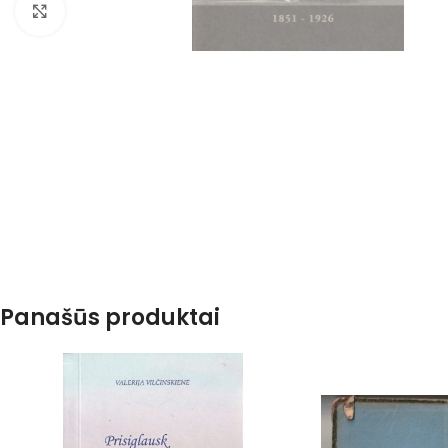
Spustelėkite, kad padidintumėte
Panašūs produktai