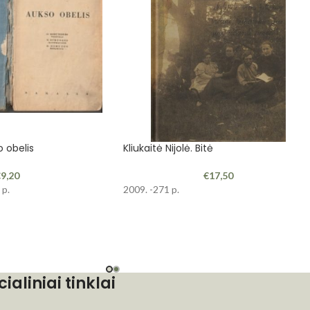
o obelis
Kliukaitė Nijolė. Bitė
€
9,20
€
17,50
 p.
2009. -271 p.
cialiniai tinklai