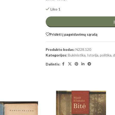
Liko 1
Pridėti į pageidavimų sąrašą
Produkto kodas:
N228.120
Kategorijos:
Bukinistika
,
Istorija, politika
Dalintis: