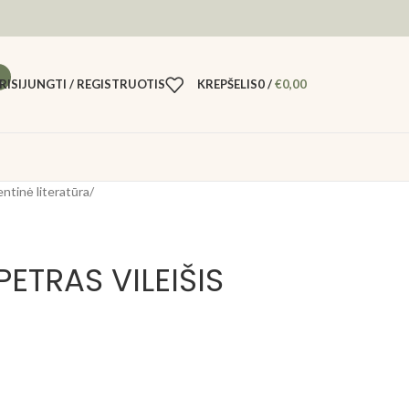
RISIJUNGTI / REGISTRUOTIS
KREPŠELIS
0
/
€
0,00
entinė literatūra
/
ETRAS VILEIŠIS