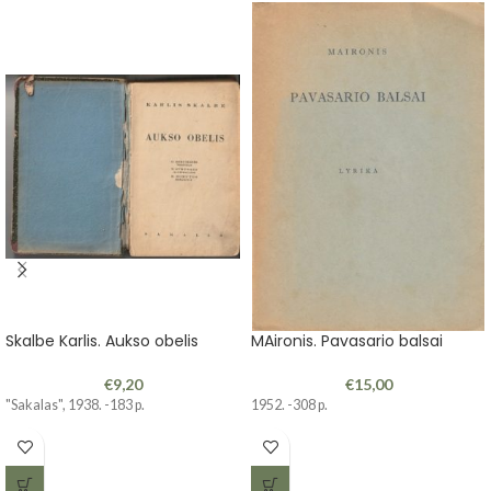
Skalbe Karlis. Aukso obelis
MAironis. Pavasario balsai
€
9,20
€
15,00
"Sakalas", 1938. -183 p.
1952. -308 p.