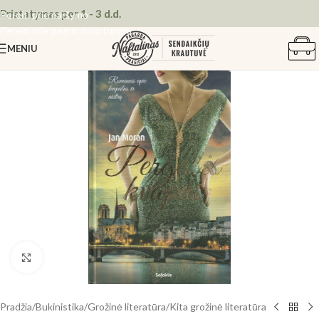
Pristatymas per 1 - 3 d.d.
Pereiti prie naršymo
Pereiti prie pagrindinio turinio
MENIU
Spustelėkite, kad padidintumėte
Pradžia
/
Bukinistika
/
Grožinė literatūra
/
Kita grožinė literatūra