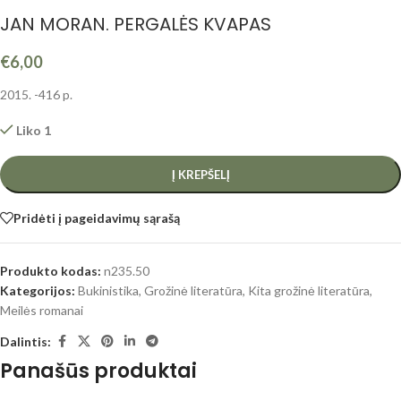
JAN MORAN. PERGALĖS KVAPAS
€
6,00
2015. -416 p.
Liko 1
Į KREPŠELĮ
Pridėti į pageidavimų sąrašą
Produkto kodas:
n235.50
Kategorijos:
Bukinistika
,
Grožinė literatūra
,
Kita grožinė literatūra
,
Meilės romanai
Dalintis:
Panašūs produktai