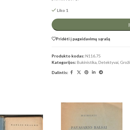
Liko 1
Pridėti į pageidavimų sąrašą
Produkto kodas:
N116.75
Kategorijos:
Bukinistika
,
Detektyvai
,
Groži
Dalintis: