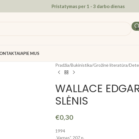
Pristatymas per 1 - 3 darbo dienas
P
ONTAKTAI
APIE MUS
Pradžia
/
Bukinistika
/
Grožinė literatūra
/
Dete
WALLACE EDGAR
SLĖNIS
€
0,30
1994
„Varnas”, 207 p.