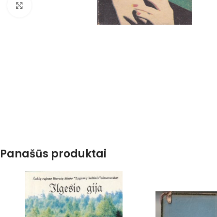
Spustelėkite, kad padidintumėte
Panašūs produktai