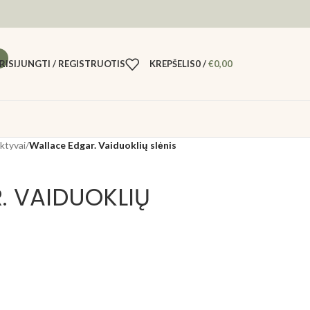
RISIJUNGTI / REGISTRUOTIS
KREPŠELIS
0
/
€
0,00
ktyvai
/
Wallace Edgar. Vaiduoklių slėnis
. VAIDUOKLIŲ