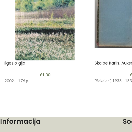
Ilgesio gija
Skalbe Karlis. Auks
€
1,00
2002. - 176 p.
"Sakalas", 1938. -183
Informacija
So