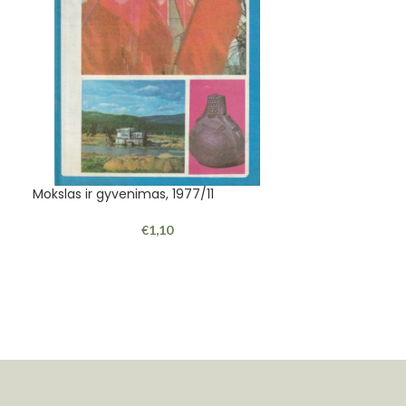
Mokslas ir gyvenimas, 1977/11
Kučinskas Antan
istoriografija
€
1,10
1988, "Mokslas", 