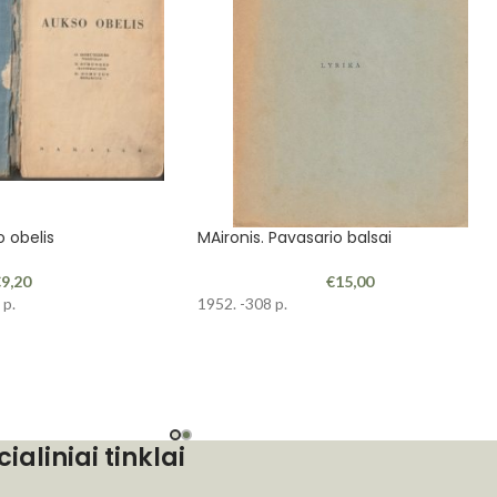
o obelis
MAironis. Pavasario balsai
€
9,20
€
15,00
 p.
1952. -308 p.
cialiniai tinklai