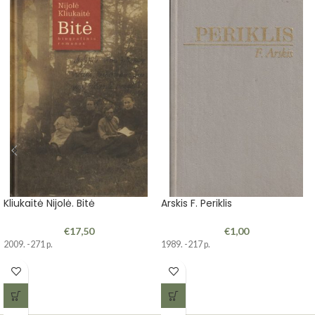
Kliukaitė Nijolė. Bitė
Arskis F. Periklis
€
17,50
€
1,00
2009. -271 p.
1989. -217 p.