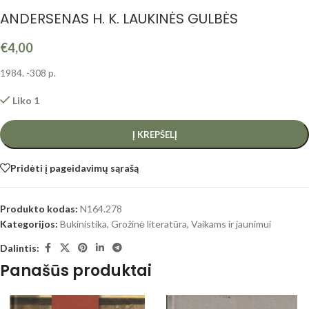
ANDERSENAS H. K. LAUKINĖS GULBĖS
€
4,00
1984. -308 p.
Liko 1
Į KREPŠELĮ
Pridėti į pageidavimų sąrašą
Produkto kodas:
N164.278
Kategorijos:
Bukinistika
,
Grožinė literatūra
,
Vaikams ir jaunimui
Dalintis:
Panašūs produktai