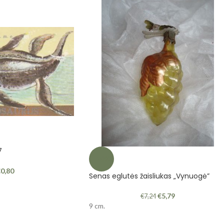
7
-20%
€
0,80
Senas eglutės žaisliukas „Vynuogė”
€
5,79
€
7,24
9 cm.