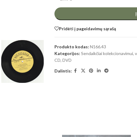
Pridėti į pageidavimų sąrašą
Produkto kodas:
N166.43
Kategorijos:
Sendaikčiai kolekcionavimui
,
v
CD, DVD
Dalintis: