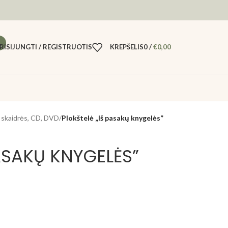
RISIJUNGTI / REGISTRUOTIS
KREPŠELIS
0
/
€
0,00
i, skaidrės, CD, DVD
/
Plokštelė „Iš pasakų knygelės”
PASAKŲ KNYGELĖS”