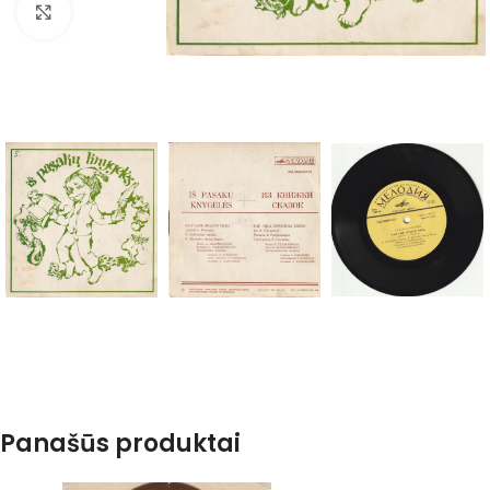
Spustelėkite, kad padidintumėte
Panašūs produktai