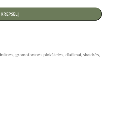
Į KREPŠELĮ
inilinės, gromofoninės plokštelės, diafilmai, skaidrės,