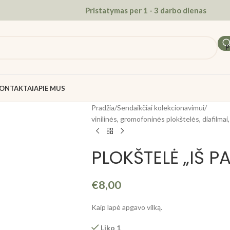
Pristatymas per 1 - 3 darbo dienas
P
ONTAKTAI
APIE MUS
Pradžia
/
Sendaikčiai kolekcionavimui
/
vinilinės, gromofoninės plokštelės, diafilma
PLOKŠTELĖ „IŠ 
€
8,00
Kaip lapė apgavo vilką.
Liko 1