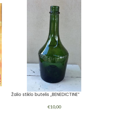
Žalio stiklo butelis „BENEDICTINE”
Tarybinis piešt
€
10,00
2M