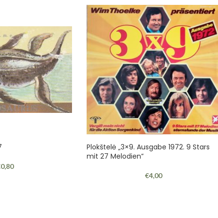
7
Plokštelė „3×9. Ausgabe 1972. 9 Stars
mit 27 Melodien”
€
0,80
€
4,00