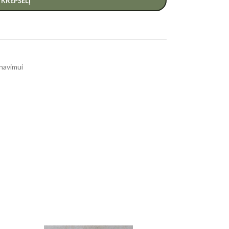
Į KREPŠELĮ
onavimui