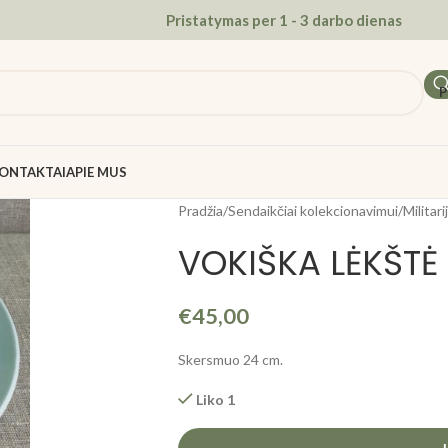
Pristatymas per 1 - 3 darbo dienas
P
ONTAKTAI
APIE MUS
Pradžia
/
Sendaikčiai kolekcionavimui
/
Militari
VOKIŠKA LĖKŠTĖ
€
45,00
Skersmuo 24 cm.
Liko 1