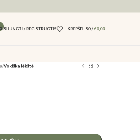
RISIJUNGTI / REGISTRUOTIS
KREPŠELIS
0
/
€
0,00
ja
/
Vokiška lėkštė