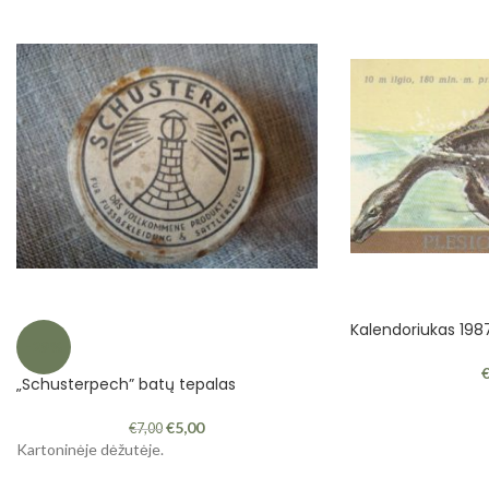
Kalendoriukas 198
-29%
„Schusterpech” batų tepalas
€
5,00
€
7,00
Kartoninėje dėžutėje.