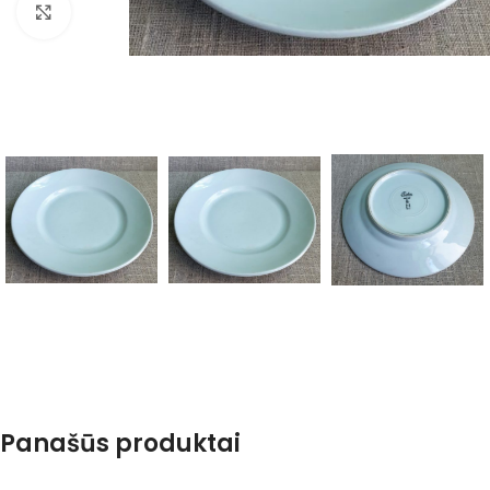
Spustelėkite, kad padidintumėte
Panašūs produktai