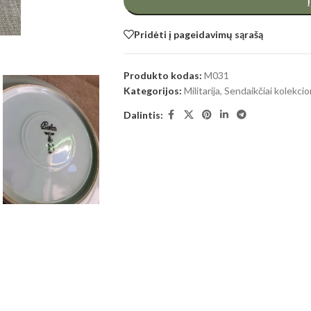
Pridėti į pageidavimų sąrašą
Produkto kodas:
M031
Kategorijos:
Militarija
,
Sendaikčiai kolekci
Dalintis: