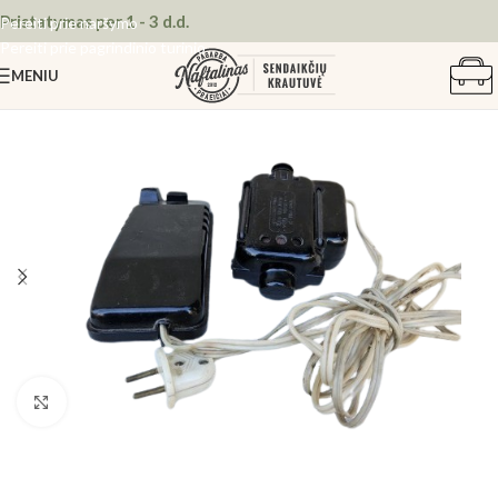
Pristatymas per 1 - 3 d.d.
Pereiti prie naršymo
Pereiti prie pagrindinio turinio
MENIU
Spustelėkite, kad padidintumėte