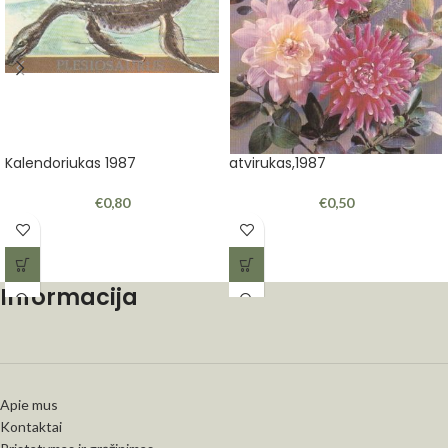
Kalendoriukas 1987
atvirukas,1987
€
0,80
€
0,50
Informacija
Apie mus
Kontaktai