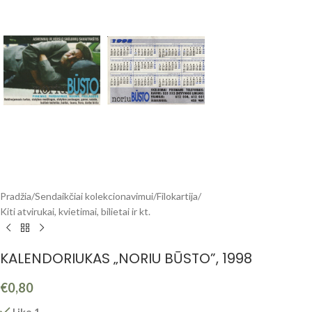
Pradžia
/
Sendaikčiai kolekcionavimui
/
Filokartija
/
Kiti atvirukai, kvietimai, bilietai ir kt.
KALENDORIUKAS „NORIU BŪSTO”, 1998
€
0,80
Liko 1