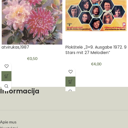
atvirukas,1987
Plokštelė „3×9. Ausgabe 1972. 9
Stars mit 27 Melodien”
€
0,50
€
4,00
Informacija
Apie mus