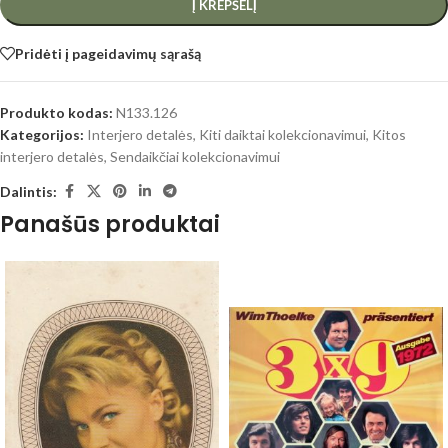
Į KREPŠELĮ
Pridėti į pageidavimų sąrašą
Produkto kodas:
N133.126
Kategorijos:
Interjero detalės
,
Kiti daiktai kolekcionavimui
,
Kitos
interjero detalės
,
Sendaikčiai kolekcionavimui
Dalintis:
Panašūs produktai