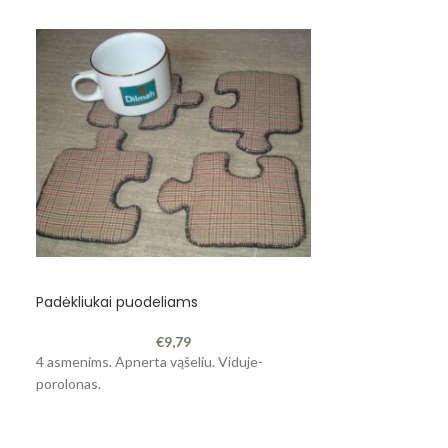
Padėkliukai puodeliams
Lėkštė sriubai
€
9,79
4 asmenims. Apnerta vąšeliu. Viduje-
Skersmuo - 24 cm
porolonas.