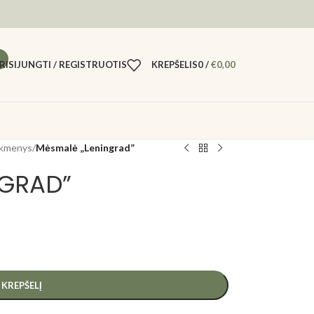
RISIJUNGTI / REGISTRUOTIS
KREPŠELIS
0
/
€
0,00
eikmenys
/
Mėsmalė „Leningrad”
NGRAD”
Į KREPŠELĮ