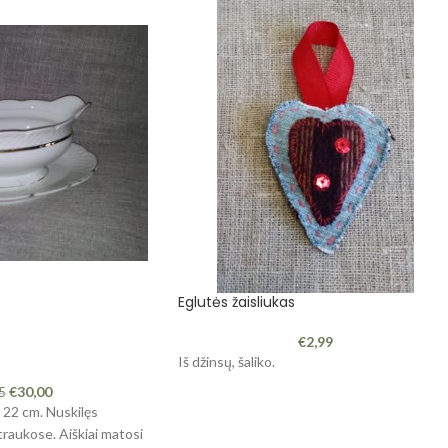
Eglutės žaisliukas
€
2,99
Iš džinsų, šaliko.
€
30,00
75
- 22 cm. Nuskilęs
traukose. Aiškiai matosi