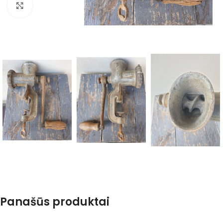
Spustelėkite, kad padidintumėte
Panašūs produktai