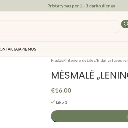
Pristatymas per 1 - 3 darbo dienas
P
ONTAKTAI
APIE MUS
Pradžia
/
Interjero detalės
/
Indai, virtuvės r
MĖSMALĖ „LENI
€
16,00
Liko 1