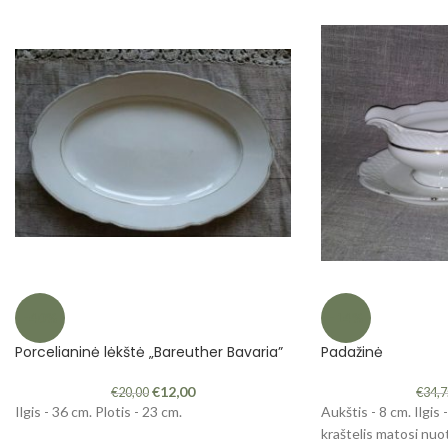
-40%
-14%
Porcelianinė lėkštė „Bareuther Bavaria”
Padažinė
€
12,00
€
20,00
€
34,
Ilgis - 36 cm. Plotis - 23 cm.
Aukštis - 8 cm. Ilgis 
kraštelis matosi nuo