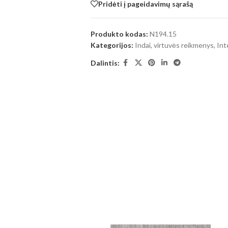
Pridėti į pageidavimų sąrašą
Produkto kodas:
N194.15
Kategorijos:
Indai, virtuvės reikmenys
,
Int
Dalintis: