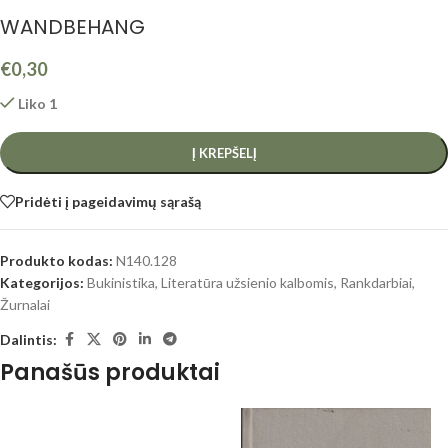
WANDBEHANG
€
0,30
Liko 1
Į KREPŠELĮ
Pridėti į pageidavimų sąrašą
Produkto kodas:
N140.128
Kategorijos:
Bukinistika
,
Literatūra užsienio kalbomis
,
Rankdarbiai
,
Žurnalai
Dalintis:
Panašūs produktai