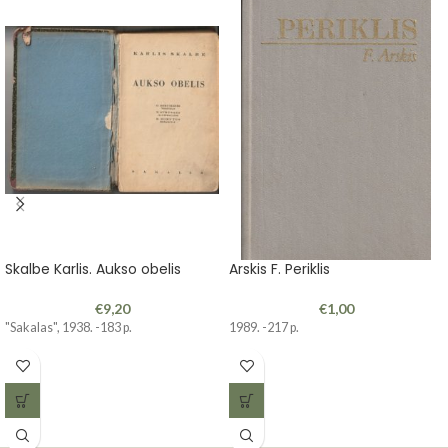
Skalbe Karlis. Aukso obelis
Arskis F. Periklis
€
9,20
€
1,00
"Sakalas", 1938. -183 p.
1989. -217 p.