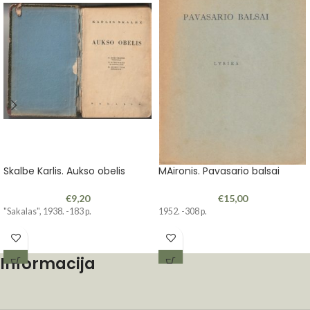
Skalbe Karlis. Aukso obelis
MAironis. Pavasario balsai
€
9,20
€
15,00
"Sakalas", 1938. -183 p.
1952. -308 p.
Informacija