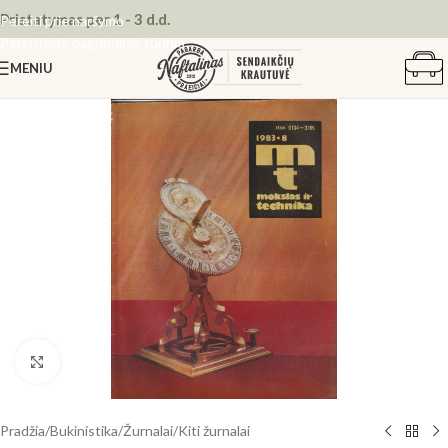
Pristatymas per 1 - 3 d.d.
Pereiti prie naršymo
Pereiti prie pagrindinio turinio
MENIU
Spustelėkite, kad padidintumėte
Pradžia
/
Bukinistika
/
Žurnalai
/
Kiti žurnalai