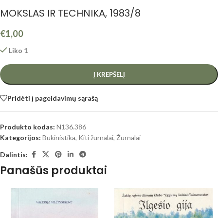
MOKSLAS IR TECHNIKA, 1983/8
€
1,00
Liko 1
Į KREPŠELĮ
Pridėti į pageidavimų sąrašą
Produkto kodas:
N136.386
Kategorijos:
Bukinistika
,
Kiti žurnalai
,
Žurnalai
Dalintis:
Panašūs produktai