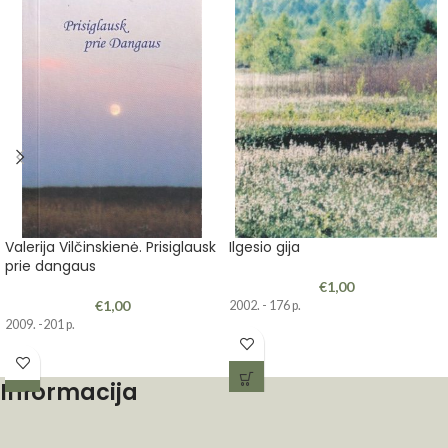
Valerija Vilčinskienė. Prisiglausk
Ilgesio gija
prie dangaus
€
1,00
€
1,00
2002. - 176 p.
2009. -201 p.
Informacija