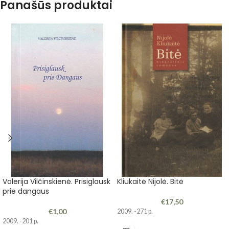
Panašūs produktai
Valerija Vilčinskienė. Prisiglausk
Kliukaitė Nijolė. Bitė
prie dangaus
€
17,50
€
1,00
2009. -271 p.
2009. -201 p.