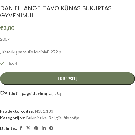
DANIEL-ANGE. TAVO KŪNAS SUKURTAS
GYVENIMUI
€
3,00
2007
„Katalikų pasaulio leidiniai”, 272 p.
Liko 1
Į KREPŠELĮ
Pridėti į pageidavimų sąrašą
Produkto kodas:
N181.183
Kategorijos:
Bukinistika
,
Religija, filosofija
Dalintis: