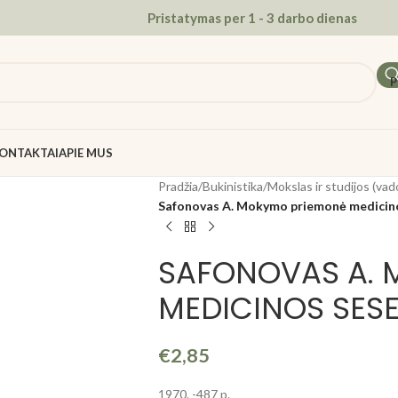
Pristatymas per 1 - 3 darbo dienas
P
ONTAKTAI
APIE MUS
Pradžia
/
Bukinistika
/
Mokslas ir studijos (vadov
Safonovas A. Mokymo priemonė medicino
SAFONOVAS A. 
MEDICINOS SESE
€
2,85
1970. -487 p.