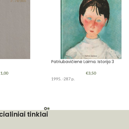
Patriubavičienė Laima. Istorija 3
€
1,00
€
3,50
1995. -287 p.
cialiniai tinklai