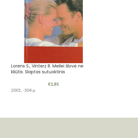
Lorens S., Vinterz R. Meilei šlovė ne
-17%
kliūtis. Slaptas sutuoktinis
Psichologija Ta
€
1,85
2001. -304 p.
2001 lapkritis/gr