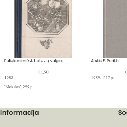
Paliukonienė J. Lietuvių valgiai
Arskis F. Periklis
€
1,50
1983
1989. -217 p.
"Mokslas", 299 p.
Informacija
So