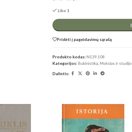
Liko 1
Pridėti į pageidavimų sąrašą
Produkto kodas:
N139.108
Kategorijos:
Bukinistika
,
Mokslas ir studijos
Dalintis: