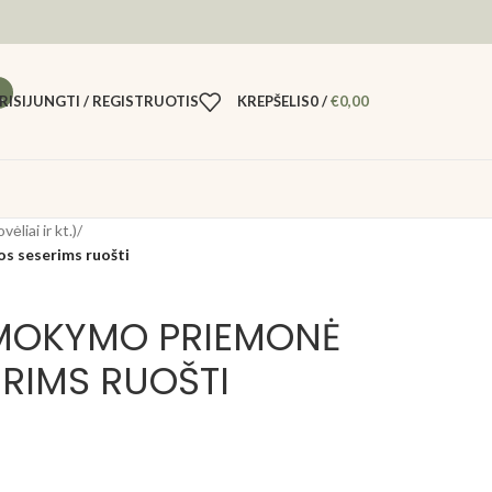
RISIJUNGTI / REGISTRUOTIS
KREPŠELIS
0
/
€
0,00
ėliai ir kt.)
/
s seserims ruošti
MOKYMO PRIEMONĖ
RIMS RUOŠTI