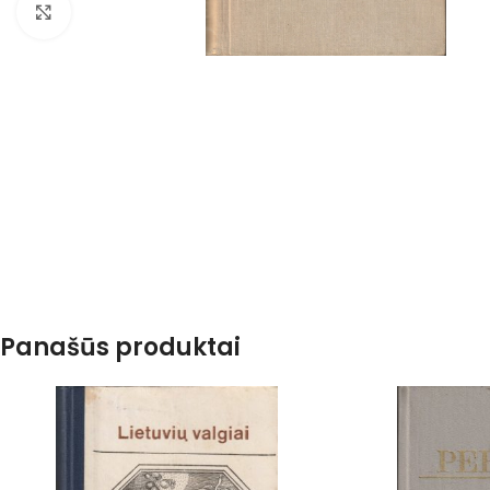
Spustelėkite, kad padidintumėte
Panašūs produktai