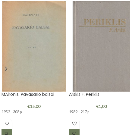
MAironis. Pavasario balsai
Arskis F. Periklis
€
15,00
€
1,00
1952. -308 p.
1989. -217 p.