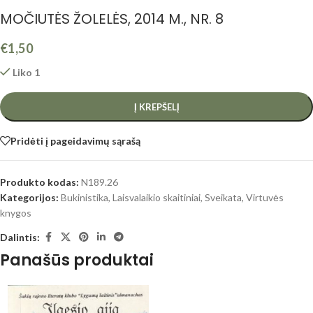
MOČIUTĖS ŽOLELĖS, 2014 M., NR. 8
€
1,50
Liko 1
Į KREPŠELĮ
Pridėti į pageidavimų sąrašą
Produkto kodas:
N189.26
Kategorijos:
Bukinistika
,
Laisvalaikio skaitiniai
,
Sveikata
,
Virtuvės
knygos
Dalintis:
Panašūs produktai