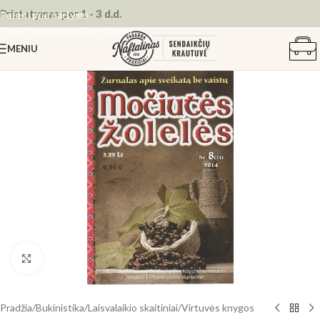
Pristatymas per 1 - 3 d.d.
Pereiti prie naršymo
Pereiti prie pagrindinio turinio
MENIU
Spustelėkite, kad padidintumėte
Pradžia
/
Bukinistika
/
Laisvalaikio skaitiniai
/
Virtuvės knygos