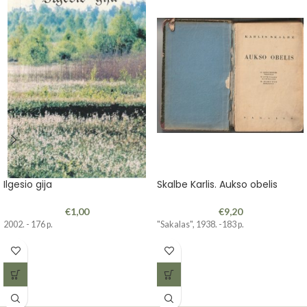
Ilgesio gija
Skalbe Karlis. Aukso obelis
€
1,00
€
9,20
2002. - 176 p.
"Sakalas", 1938. -183 p.